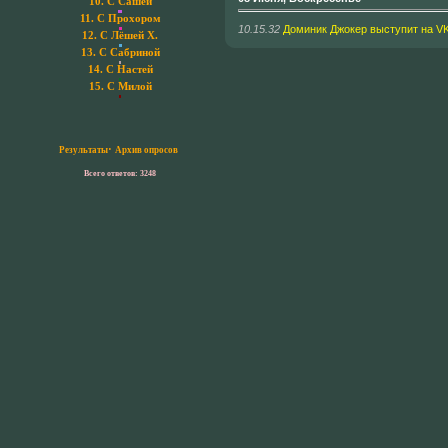
10.
С Сашей
11.
С Прохором
10.15.32
Доминик Джокер выступит на VK
12.
С Лёшей Х.
13.
С Сабриной
14.
С Настей
15.
С Милой
·
Результаты
Архив опросов
Всего ответов: 3248