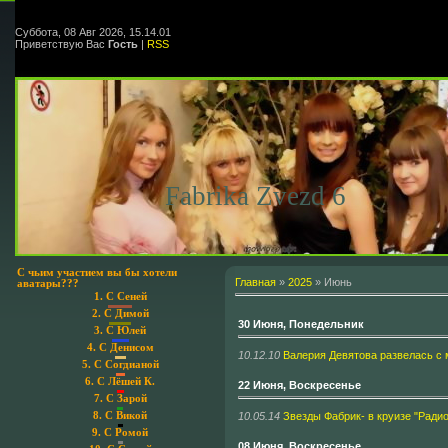
Суббота, 08 Авг 2026, 15.14.01
Приветствую Вас
Гость
|
RSS
Fabrika Zvezd 6
С чьим участием вы бы хотели
Главная
»
2025
»
Июнь
аватары???
1.
С Сеней
2.
С Димой
30 Июня, Понедельник
3.
С Юлей
4.
С Денисом
10.12.10
Валерия Девятова развелась с
5.
С Согдианой
6.
С Лёшей К.
22 Июня, Воскресенье
7.
С Зарой
10.05.14
Звезды Фабрик- в круизе "Радио
8.
С Викой
9.
С Ромой
08 Июня, Воскресенье