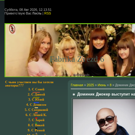
Суббота, 08 Авг 2026, 12.13.51
Приветствую Вас
Гость
|
RSS
Fabrika Zvezd 6
С чьим участием вы бы хотели
Главная
»
2025
»
Июнь
»
8
» Доминик Джо
аватары???
1.
С Сеней
Доминик Джокер выступит на
2.
С Димой
3.
С Юлей
4.
С Денисом
5.
С Согдианой
6.
С Лёшей К.
7.
С Зарой
8.
С Викой
9.
С Ромой