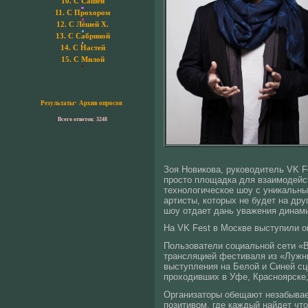
10.
С Сашей
11.
С Прохором
12.
С Лёшей Х.
13.
С Сабриной
14.
С Настей
15.
С Милой
·
Результаты
Архив опросов
Всего ответов: 3248
Зоя Новикова, руководитель VK Fe
просто площадка для взаимодейст
технологическое шоу с уникальны
артисты, которых не будет на дру
шоу отдает дань уважения динами
На VK Fest в Москве выступили о
Пользователи социальной сети «В
трансляцией фестиваля из «Лужни
выступления на Белой и Синей сц
проходивших в Уфе, Красноярске,
Организаторы обещают незабыва
позитивом, где каждый найдет что