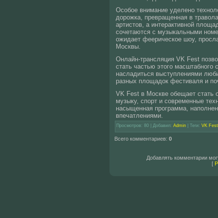
Особое внимание уделено технол
дорожка, превращенная в травола
артистов, а интерактивной площа
сочетаются с музыкальными номе
ожидает феерическое шоу, просл
Москвы.
Онлайн-трансляция VK Fest позв
стать частью этого масштабного 
насладиться выступлениями люби
разных площадок фестиваля и поч
VK Fest в Москве обещает стать 
музыку, спорт и современные тех
насыщенная программа, наполнен
впечатлениями.
Просмотров
: 80 |
Добавил
:
Admin
|
Теги
:
VK Fest
Всего комментариев
:
0
Добавлять комментарии могу
[
Р