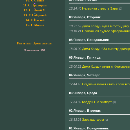
10.
С Сашей
11.
С Прохором
18.24.40
Неземная страсть Зары
(0)
12.
С Лёшей Х.
13.
С Сабриной
09 Января, Вторник
14.
С Настей
15.
С Милой
18.21.57
Дима Колдун ждет в гости Диму
18.18.21
Сломанная судьба "фабрикантк
08 Января, Понедельник
·
Результаты
Архив опросов
18.09.00
Дима Колдун:"За тысячу доллар
Всего ответов: 3248
05 Января, Пятница
18.00.22
Дима Колдун летит с Киркоровы
04 Января, Четверг
17.44.10
Согдиана может стать солистко
03 Января, Среда
17.33.39
Колдуны на экспорт
(0)
02 Января, Вторник
16.33.23
Зара растаяла
(0)
01 Января, Понедельник