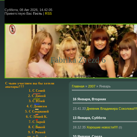
Суббота, 08 Авг 2026, 14.42.05
Приветствую Вас
Гость
|
RSS
Fabrika Zvezd 6
С чьим участием вы бы хотели
Главная
»
2007
»
Январь
аватары???
1.
С Сеней
2.
С Димой
16 Января, Вторник
3.
С Юлей
4.
С Денисом
15.41.33
Дневник Владимира Соколова!!!!!
5.
С Согдианой
6.
С Лёшей К.
13 Января, Суббота
7.
С Зарой
16.12.35
Хорошие новости!!!!
8.
С Викой
(0)
9.
С Ромой
10 Января, Среда