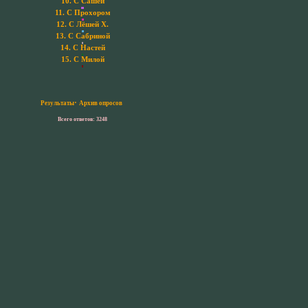
10.
С Сашей
11.
С Прохором
12.
С Лёшей Х.
13.
С Сабриной
14.
С Настей
15.
С Милой
·
Результаты
Архив опросов
Всего ответов: 3248