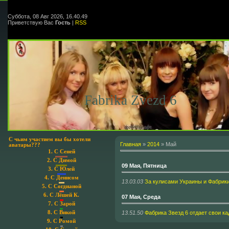
Суббота, 08 Авг 2026, 16.40.49
Приветствую Вас
Гость
|
RSS
Fabrika Zvezd 6
С чьим участием вы бы хотели
Главная
»
2014
»
Май
аватары???
1.
С Сеней
2.
С Димой
09 Мая, Пятница
3.
С Юлей
4.
С Денисом
13.03.03
За кулисами Украины и Фабрики
5.
С Согдианой
6.
С Лёшей К.
07 Мая, Среда
7.
С Зарой
13.51.50
Фабрика Звезд 6 отдает свои ка
8.
С Викой
9.
С Ромой