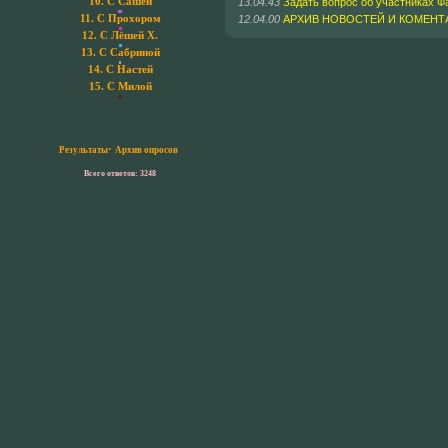
13.04.43
Задать вопрос об участниках Фа
10.
С Сашей
12.04.00
АРХИВ НОВОСТЕЙ И КОМЕНТ
11.
С Прохором
12.
С Лёшей Х.
13.
С Сабриной
14.
С Настей
15.
С Милой
·
Результаты
Архив опросов
Всего ответов: 3248