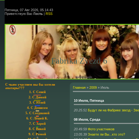
Пятница, 07 Авг 2026, 05.14.43
Приветствую Вас
Гость
|
RSS
Fabrika Zvezd 6
С чьим участием вы бы хотели
Главная
»
2009
»
Июль
аватары???
1.
С Сеней
2.
С Димой
10 Июля, Пятница
3.
С Юлей
4.
С Денисом
20.25.51
Будут ли на Фабрике звезд - Зв
5.
С Согдианой
6.
С Лёшей К.
08 Июля, Среда
7.
С Зарой
20.49.59
Фото участников
8.
С Викой
13.05.39
Знаете ли Вы...кто это?
9.
С Ромой