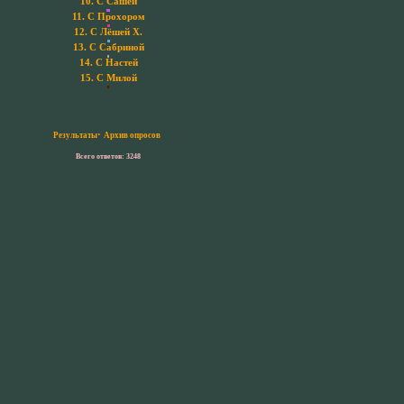
10.
С Сашей
11.
С Прохором
12.
С Лёшей Х.
13.
С Сабриной
14.
С Настей
15.
С Милой
·
Результаты
Архив опросов
Всего ответов: 3248