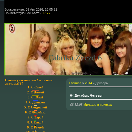
Воскресенье, 09 Авг 2026, 16.05.21
Приветствую Вас
Гость
|
RSS
Fabrika Zvezd 6
С чьим участием вы бы хотели
Главная
»
2014
»
Декабрь
аватары???
1.
С Сеней
2.
С Димой
04 Декабря, Четверг
3.
С Юлей
4.
С Денисом
08.52.08
Миладзе в поисках
5.
С Согдианой
6.
С Лёшей К.
7.
С Зарой
8.
С Викой
9.
С Ромой