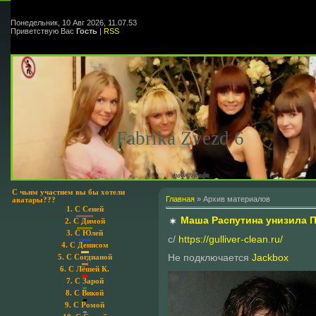
Понедельник, 10 Авг 2026, 11.07.53
Приветствую Вас
Гость
|
RSS
Fabrika Zvezd 6
С чьим участием вы бы хотели
Главная
»
Архив материалов
аватары???
1.
С Сеней
Маша Распутина унизила 
2.
С Димой
3.
С Юлей
c/
https://gulliver-clean.ru/
4.
С Денисом
Не подключается
Jackbox
5.
С Согдианой
6.
С Лёшей К.
7.
С Зарой
8.
С Викой
9.
С Ромой