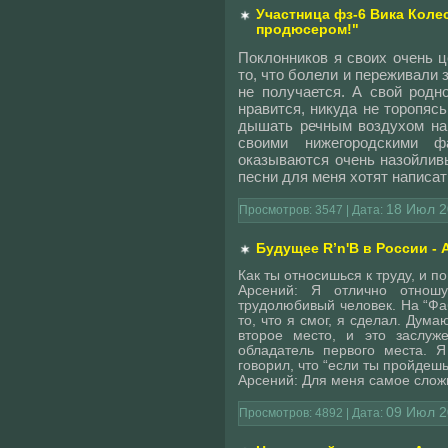
Участница фз-6 Вика Кол
продюсером!"
Поклонников я своих очень ц
то, что болели и переживали 
не получается. А свой родн
нравится, никуда не торопяс
дышать речным воздухом на 
своими нижегородскими ф
оказываются очень назойлив
песни для меня хотят написат
18 Июл 2
Просмотров: 3547 | Дата:
Будущее R’n'B в России -
Как ты относишься к труду, и п
Арсений: Я отлично отношу
трудолюбивый человек. На “Фа
то, что я смог, я сделал. Дума
второе место, и это заслуж
обладатель первого места. Я
говорил, что “если ты пройдешь
Арсений: Для меня самое слож
09 Июл 2
Просмотров: 4892 | Дата: