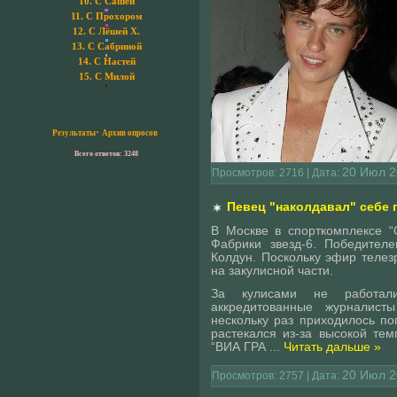
10.
С Сашей
11.
С Прохором
12.
С Лёшей Х.
13.
С Сабриной
14.
С Настей
15.
С Милой
·
Результаты
Архив опросов
Всего ответов: 3248
20 Июл 2
Просмотров: 2716 | Дата:
Певец "наколдавал" себе п
В Москве в спорткомплексе 
Фабрики звезд-6. Победителе
Колдун. Поскольку эфир телез
на закулисной части.
За кулисами не работал
аккредитованные журналист
нескольку раз приходилось п
растекался из-за высокой те
“ВИА ГРА
...
Читать дальше »
20 Июл 2
Просмотров: 2757 | Дата: