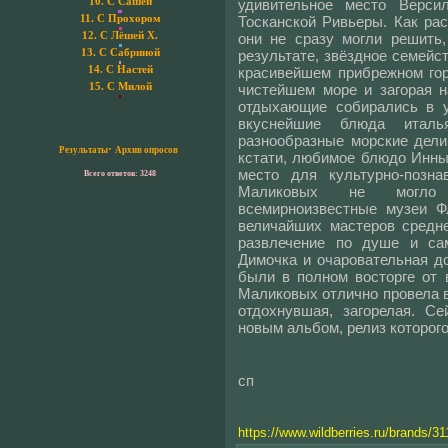
удивительное место Версил
10.
С Сашей
Тосканской Ривьеры. Как рас
11.
С Прохором
они не сразу могли решить,
12.
С Лёшей Х.
результате, звёздное семейст
13.
С Сабриной
красивейшем прибрежном гор
14.
С Настей
чистейшем море и загорая 
15.
С Милой
отдыхающие собирались в у
вкуснейшие блюда италья
разнообразные морские делик
·
Результаты
Архив опросов
кстати, любимое блюдо Инны.
место для культурно-позна
Всего ответов: 3248
Маликовых не могло у
всемирноизвестные музеи Ф
величайших мастеров средне
развлечение по душе и 
Димочка и очаровательная д
были в полном восторге от 
Маликовых отлично провела в
отдохнувшая, загорелая. С
новым альбом, релиз которого
сп
https://www.wildberries.ru/brands/31