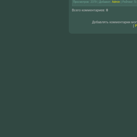
Просмотров
: 2379 |
Добавил
:
Admin
|
Рейтинг
: 5
Всего комментариев
:
0
Добавлять комментарии могу
[
Р