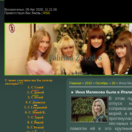
Воскресенье, 09 Авг 2026, 11.21.56
Приветствую Вас
Гость
|
RSS
Fabrika Zvezd 6
С чьим участием вы бы хотели
Главная
»
2015
»
Октябрь
»
26
» Инна Ма
аватары???
1.
С Сеней
Инна Маликова была в Итал
2.
С Димой
В этом го
3.
С Юлей
отпуск н
4.
С Денисом
соприкаса
5.
С Согдианой
морей, а 
6.
С Лёшей К.
протянулас
7.
С Зарой
песчаных п
8.
С Викой
помогли ей в это крупн
9.
С Ромой